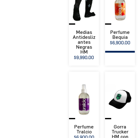
Medias
Perfume
Antidesliz
Bequia
antes
EXPLORAR
EXPLORAR
$
6,900.00
Negras
PRODUCTO
PRODUCTO
HM
$
9,990.00
Perfume
Gorra
Tralcio
Trucker
HM con
EXPLORAR
EXPLORAR
$
6,900.00