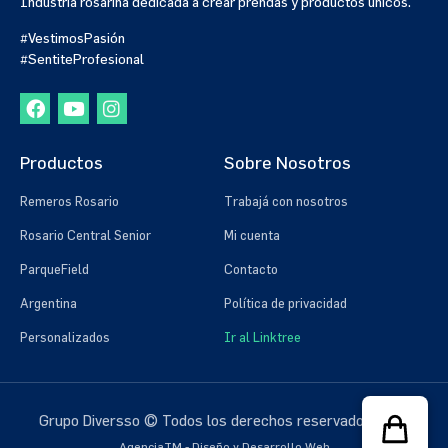
Industria rosarina dedicada a crear prendas y productos únicos.
#VestimosPasión
#SentiteProfesional
Productos
Sobre Nosotros
Remeros Rosario
Trabajá con nosotros
Rosario Central Senior
Mi cuenta
ParqueField
Contacto
Argentina
Política de privacidad
Personalizados
Ir al Linktree
Grupo Diversso © Todos los derechos reservados 2023
AgenciaTM - Diseño y Desarrollo Web