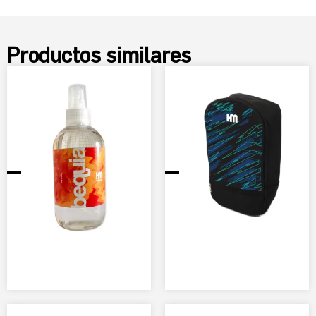
Productos similares
Perfume Bequia
$
6,900.00
EXPLORAR PRODUCTO
Cinta de Capitán
Personalizada
$
9,990.00