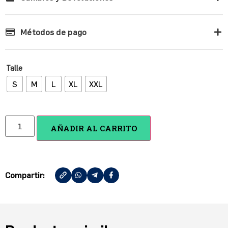
Métodos de pago
Talle
S
M
L
XL
XXL
AÑADIR AL CARRITO
Compartir: