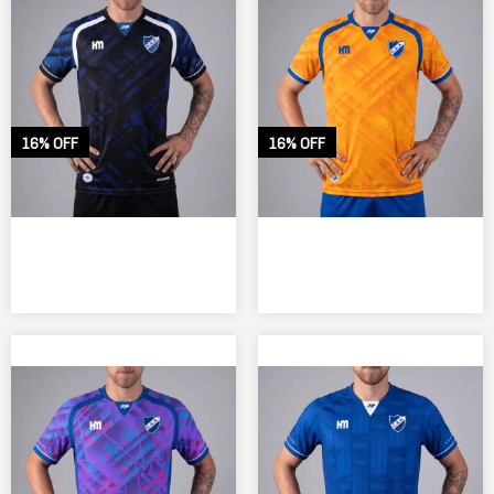
16% OFF
16% OFF
Camiseta Argentino de
Rosario Arquero 1
$
70,000.00
$
59,000.00
EXPLORAR PRODUCTO