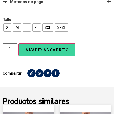
Métodos de pago
Talle
S
M
L
XL
XXL
XXXL
AÑADIR AL CARRITO
Compartir:
Productos similares
Camiseta Argentino de
Rosario Arquero 3
$
70,000.00
$
59,000.00
EXPLORAR PRODUCTO